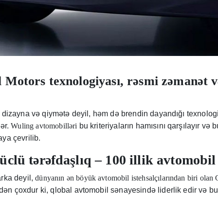
Motors texnologiyası, rəsmi zəmanət və
 dizayna və qiymətə deyil, həm də brendin dayandığı texnologi
lər.
Wuling avtomobilləri
bu kriteriyaların hamısını qarşılayır v
ya çevrilib.
üclü tərəfdaşlıq – 100 illik avtomobil
rka deyil,
dünyanın ən böyük avtomobil istehsalçılarından biri olan
ən çoxdur ki, qlobal avtomobil sənayesində liderlik edir və b