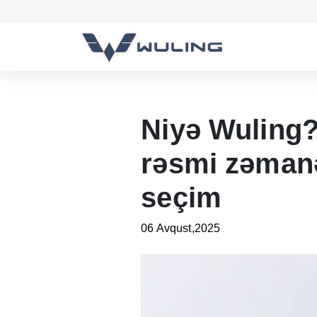
Niyə Wuling?
rəsmi zəmanət
seçim
06 Avqust,2025