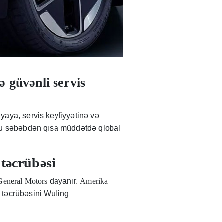
 güvənli servis
yaya, servis keyfiyyətinə və
ə bu səbəbdən qısa müddətdə qlobal
 təcrübəsi
 General Motors
dayanır.
Amerika
u təcrübəsini Wuling