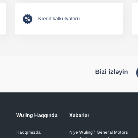
Kredit kalkulyatoru
Bizi izləyin
Wuling Haqqında
Xəbərlər
Haqqımızda
Niyə Wuling? General Motors