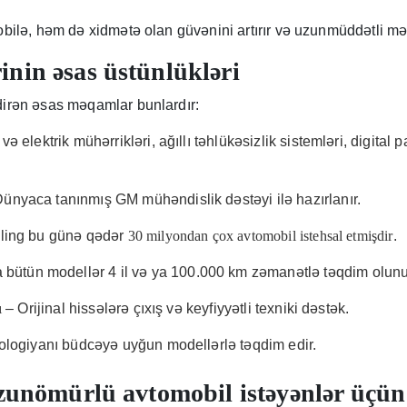
obilə, həm də xidmətə olan güvənini artırır və uzunmüddətli m
inin əsas üstünlükləri
dirən əsas məqamlar bunlardır:
və elektrik mühərrikləri, ağıllı təhlükəsizlik sistemləri, digital
ünyaca tanınmış GM mühəndislik dəstəyi ilə hazırlanır.
ling bu günə qədər
30 milyondan çox avtomobil istehsal etmişdir
.
bütün modellər 4 il və ya 100.000 km zəmanətlə təqdim olunu
ı
– Orijinal hissələrə çıxış və keyfiyyətli texniki dəstək.
ologiyanı büdcəyə uyğun modellərlə təqdim edir.
 uzunömürlü avtomobil istəyənlər üçü