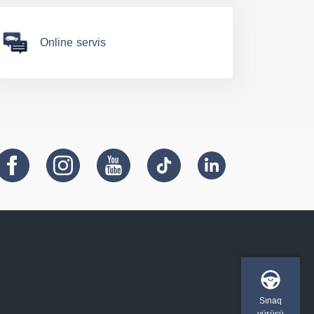
Online servis
Sınaq