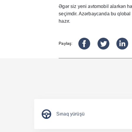
Əgər siz yeni avtomobil alarkən 
seçimdir. Azərbaycanda bu qlobal
hazır.
Paylaş:
Sınaq yürüşü