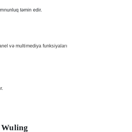
əmnunluq təmin edir.
 panel və multimediya funksiyaları
r.
n Wuling