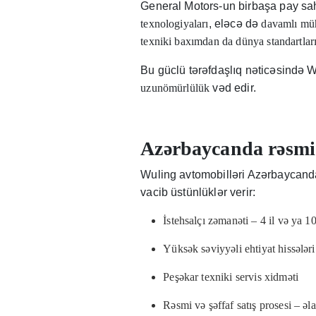
General Motors-un birbaşa pay sa
texnologiyaları
, eləcə də
davamlı müh
texniki baxımdan da dünya standartlar
Bu güclü tərəfdaşlıq nəticəsində W
uzunömürlülük
vəd edir.
Azərbaycanda rəsmi 
Wuling avtomobilləri Azərbaycand
vacib üstünlüklər verir:
İstehsalçı zəmanəti – 4 il və ya 
Yüksək səviyyəli ehtiyat hissələri
Peşəkar texniki servis xidməti
Rəsmi və şəffaf satış prosesi – əl