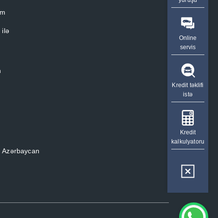
yürüşü
im
 ilə
Online
servis
n
Kredit təklifi
istə
Kredit
kalkulyatoru
, Azərbaycan