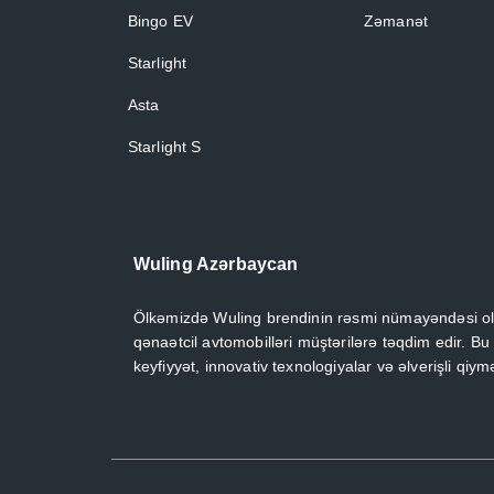
Bingo EV
Zəmanət
Starlight
Asta
Starlight S
Wuling Azərbaycan
Ölkəmizdə Wuling brendinin rəsmi nümayəndəsi ol
qənaətcil avtomobilləri müştərilərə təqdim edir. Bu
keyfiyyət, innovativ texnologiyalar və əlverişli qiymət