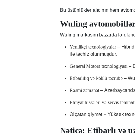
Bu üstünlüklər alıcının həm avtom
Wuling avtomobillər
Wuling markasını bazarda fərqlən
Yenilikçi texnologiyalar
– Hibrid 
ilə təchiz olunmuşdur.
General Motors texnologiyası
– D
Etibarlılıq və köklü təcrübə
– Wu
Rəsmi zəmanət
– Azərbaycanda 
Ehtiyat hissələri və servis təminat
Əlçatan qiymət – Yüksək texn
Nəticə: Etibarlı və