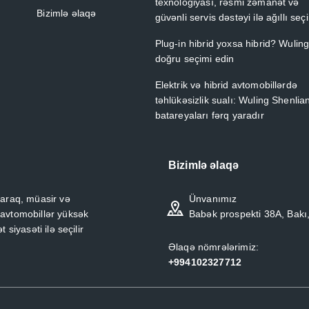
texnologiyası, rəsmi zəmanət və
Bizimlə əlaqə
güvənli servis dəstəyi ilə ağıllı seç
Plug-in hibrid yoxsa hibrid? Wuling
doğru seçimi edin
Elektrik və hibrid avtomobillərdə
təhlükəsizlik sualı: Wuling Shenlia
batareyaları fərq yaradır
Bizimlə əlaqə
araq, müasir və
Ünvanımız
 avtomobillər yüksək
Babək prospekti 38A, Bakı
 siyasəti ilə seçilir
Əlaqə nömrələrimiz:
+994102327712