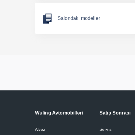
Salondakı modellər
Wuling Avtomobilləri
Satış Sonrası
Alvez
Servis