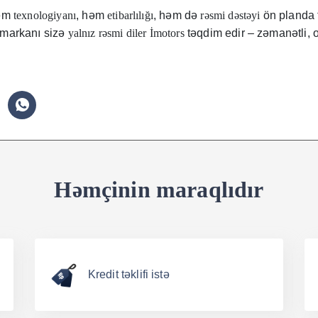
həm
texnologiyanı
, həm
etibarlılığı
, həm də
rəsmi dəstəyi
ön planda 
 markanı sizə
yalnız rəsmi diler İmotors
təqdim edir – zəmanətli, o
Həmçinin maraqlıdır
Kredit təklifi istə