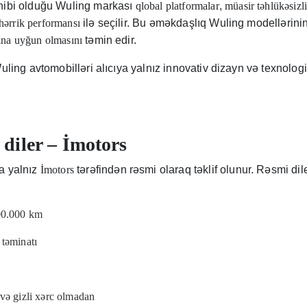
hibi olduğu Wuling markası
qlobal platformalar
,
müasir təhlükəsizli
ərrik performansı
ilə seçilir. Bu əməkdaşlıq Wuling modellərini
ına uyğun olmasını
təmin edir.
uling avtomobilləri alıcıya yalnız innovativ dizayn və texnolo
diler – İmotors
a yalnız
İmotors
tərəfindən rəsmi olaraq təklif olunur. Rəsmi dile
100.000 km
 təminatı
avə gizli xərc olmadan