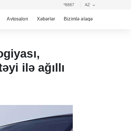
*8887
AZ
Avtosalon
Xəbərlər
Bizimlə əlaqə
giyası,
yi ilə ağıllı