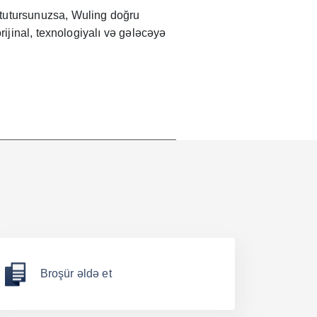
tutursunuzsa, Wuling doğru
rijinal, texnologiyalı və gələcəyə
Broşür əldə et