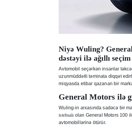
Niyə Wuling? General 
dəstəyi ilə ağıllı seçim
Avtomobil seçərkən insanlar təkcə
uzunmüddətli təminata diqqət edir
miqyasda etibar qazanan bir marka
General Motors ilə g
Wuling-in arxasında sadəcə bir ma
istehsalı
olan General Motors 100 ild
avtomobillərinə ötürür.