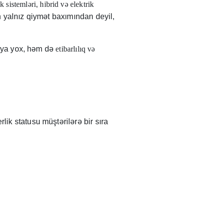
k sistemləri
,
hibrid və elektrik
n yalnız qiymət baxımından deyil,
giya yox, həm də
etibarlılıq və
rlik statusu müştərilərə bir sıra