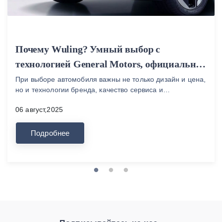
Wuling Hybrid
Texnologiyası
Почему Wuling? Умный выбор с
технологией General Motors, официальной
гарантией и надежной сервисной
При выборе автомобиля важны не только дизайн и цена,
Wuling Remote Control App
но и технологии бренда, качество сервиса и
поддержкой
долгосрочная поддержка. Автомобили Wuling отвечают
06 август,2025
всем этим критериям, поэтому за короткое время стали
популярными...
Подробнее
Advanced Driver
Assistance System