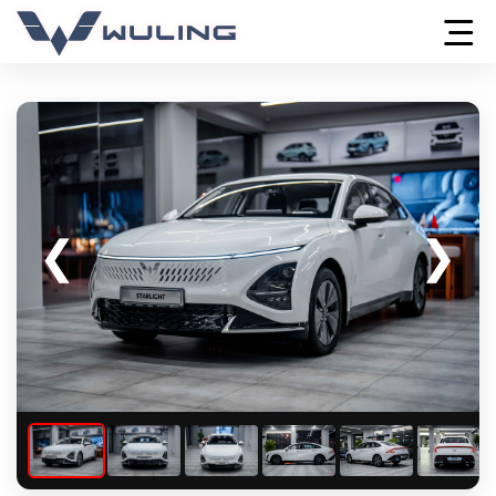
❮
❮
❯
❯