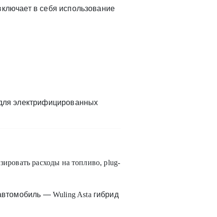
включает в себя использование
о для электрифицированных
ировать расходы на топливо
,
plug-
й автомобиль —
Wuling Asta
гибрид