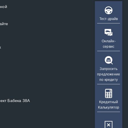
жной
Тест-драйв
айте
Онлайн-
сервис
к
Запросить
предложение
по кредиту
пект Бабека 38А
Kредитный
Kалькулятор