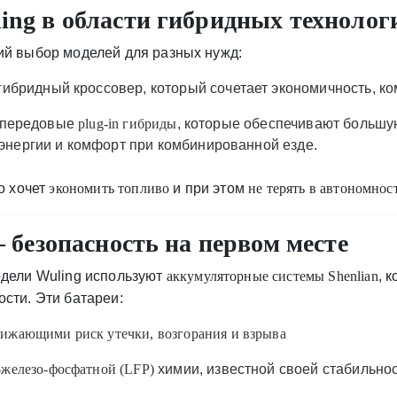
ng в области гибридных технолог
ий выбор моделей для разных нужд:
бридный кроссовер, который сочетает экономичность, ко
передовые
plug-in гибриды
, которые обеспечивают большую
нергии и комфорт при комбинированной езде.
о хочет
экономить топливо
и при этом
не терять в автономнос
 безопасность на первом месте
одели Wuling используют
аккумуляторные системы Shenlian
, 
сти. Эти батареи:
ижающими риск утечки, возгорания и взрыва
-железо-фосфатной (LFP)
химии, известной своей стабильно