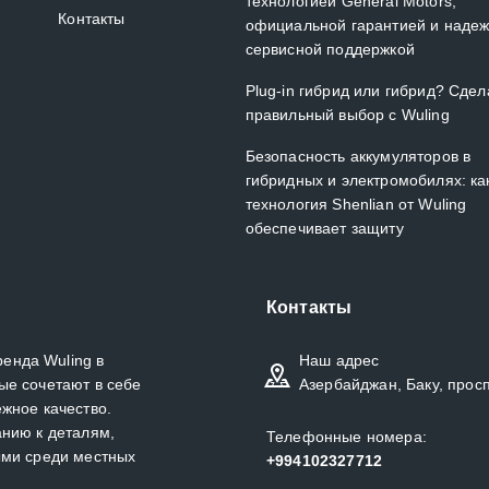
технологией General Motors,
Контакты
официальной гарантией и наде
сервисной поддержкой
Plug-in гибрид или гибрид? Сдел
правильный выбор с Wuling
Безопасность аккумуляторов в
гибридных и электромобилях: ка
технология Shenlian от Wuling
обеспечивает защиту
Контакты
енда Wuling в
Наш адрес
ые сочетают в себе
Азербайджан, Баку, прос
жное качество.
анию к деталям,
Телефонные номера:
ыми среди местных
+994102327712